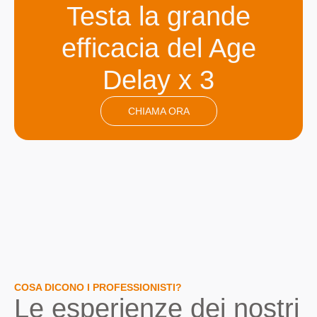
Testa
la
grande
efficacia
del
Age
Delay
x
3
CHIAMA ORA
COSA DICONO I PROFESSIONISTI?
Le
esperienze
dei
nostri